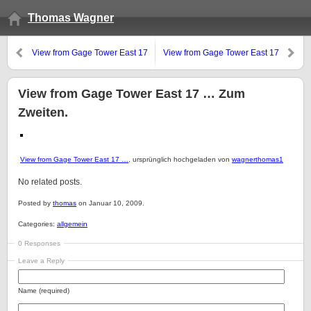
Thomas Wagner
View from Gage Tower East 17
View from Gage Tower East 17
… Gekauft.
… Zum Ersten.
View from Gage Tower East 17 … Zum
Zweiten.
View from Gage Tower East 17 …
, ursprünglich hochgeladen von
wagnerthomas1
No related posts.
Posted by
thomas
on Januar 10, 2009.
Categories:
allgemein
0 Responses
Leave a Reply
Name (required)