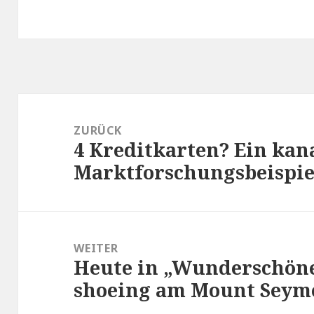
Beitragsnavigation
ZURÜCK
4 Kreditkarten? Ein kan
Vorheriger
Marktforschungsbeispie
Beitrag:
WEITER
Heute in „Wunderschöne
Nächster
shoeing am Mount Seym
Beitrag: