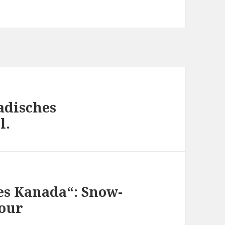
adisches
l.
s Kanada“: Snow-
our