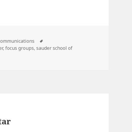
communications
Schlagwörter
er
,
focus groups
,
sauder school of
tar