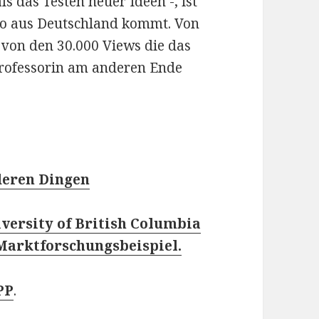
s das Testen neuer Ideen -, ist
deo aus Deutschland kommt. Von
von den 30.000 Views die das
Professorin am anderen Ende
deren Dingen
rsity of British Columbia
Marktforschungsbeispiel.
PP
.