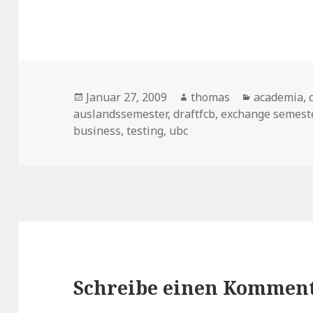
Veröffentlicht
Januar 27, 2009
Autor
thomas
Kategorien
academia
,
auslandssemester
am
,
draftfcb
,
exchange semest
business
,
testing
,
ubc
Schreibe einen Kommen