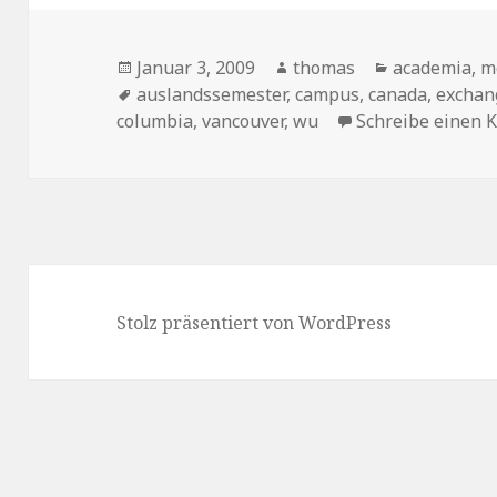
Veröffentlicht
Januar 3, 2009
Autor
thomas
Kategorien
academia
,
m
am
Schlagwörter
auslandssemester
,
campus
,
canada
,
exchan
columbia
,
vancouver
,
wu
Schreibe einen
Stolz präsentiert von WordPress