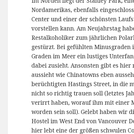
Im Norden liegt der Stanley Park, ein
Nordamerikas, ebenfalls eingeschlos
Center und einer der schönsten Laufs
vorstellen kann. Am Neujahrstag hab
Restalkoholiker zum jährlichen Pola
gestürzt. Bei gefühlten Minusgraden 
Graden im Meer ein lustiges Unterfa
dabei zusieht. Ansonsten gibt es hier
aussieht wie Chinatowns eben ausse
berüchtigten Hastings Street, in die 
nicht so richtig trauen soll (letztes Ja
verirrt haben, worauf ihm mit einer
worden sein soll). Gelebt haben wir d
Hostel im West End von Vancouver D
hier lebt eine der größen schwulen C