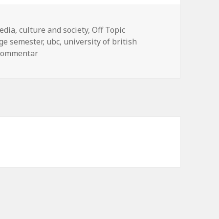
edia, culture and society
,
Off Topic
ge semester
,
ubc
,
university of british
 Kommentar
zu Angekommen am Campus der University of Br