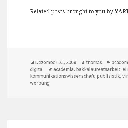
Related posts brought to you by
YAR
Veröffentlicht
Dezember 22, 2008
Autor
thomas
Katego
academ
digital
am
Schlagwörter
academia
,
bakkalaureatsarbeit
,
ei
kommunikationswissenschaft
,
publizistik
,
vi
werbung