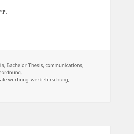
PP
.
rien
ia
,
Bachelor Thesis
,
communications
,
nordnung
,
rale werbung
,
werbeforschung
,