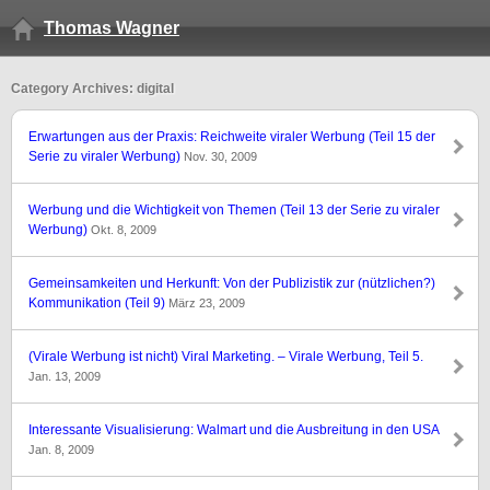
Thomas Wagner
Category Archives: digital
Erwartungen aus der Praxis: Reichweite viraler Werbung (Teil 15 der
Serie zu viraler Werbung)
Nov. 30, 2009
Werbung und die Wichtigkeit von Themen (Teil 13 der Serie zu viraler
Werbung)
Okt. 8, 2009
Gemeinsamkeiten und Herkunft: Von der Publizistik zur (nützlichen?)
Kommunikation (Teil 9)
März 23, 2009
(Virale Werbung ist nicht) Viral Marketing. – Virale Werbung, Teil 5.
Jan. 13, 2009
Interessante Visualisierung: Walmart und die Ausbreitung in den USA
Jan. 8, 2009