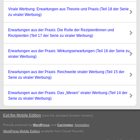
Virale Werbung: Erwartungen aus Theorie und Praxis (Teil 18 der Serie
zu viraler Werbung)
Erwartungen aus der Praxis: Die Rolle der Rezipientinnen und
Rezipienten (Teil 17 der Serie zu viraler Werbung)
Erwartungen aus der Praxis: Wirkungserwartungen (Teil 16 der Serie zu
viraler Werbung)
Erwartungen aus der Praxis: Reichweite viraler Werbung (Teil 15 der
Serie zu viraler Werbung)
Erwartungen aus der Praxis: Das „Wesen“ viraler Werbung (Teil 14 der
Serie zu viraler Werbung)
Exit the Mobile Edition
.
(view the standard browser version)
Proudly powered by
WordPress
and
Carrington
.
Anmelden
WordPress Mobile Edition
available from Crowd Favorite.