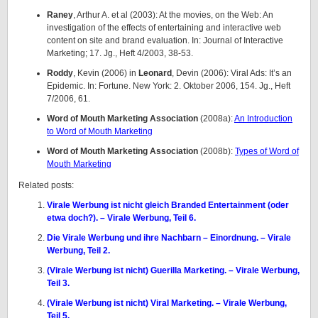
Raney
, Arthur A. et al (2003): At the movies, on the Web: An
investigation of the effects of entertaining and interactive web
content on site and brand evaluation. In: Journal of Interactive
Marketing; 17. Jg., Heft 4/2003, 38-53.
Roddy
, Kevin (2006) in
Leonard
, Devin (2006): Viral Ads: It’s an
Epidemic. In: Fortune. New York: 2. Oktober 2006, 154. Jg., Heft
7/2006, 61.
Word of Mouth Marketing Association
(2008a):
An Introduction
to Word of Mouth Marketing
Word of Mouth Marketing Association
(2008b):
Types of Word of
Mouth Marketing
Related posts:
Virale Werbung ist nicht gleich Branded Entertainment (oder
etwa doch?). – Virale Werbung, Teil 6.
Die Virale Werbung und ihre Nachbarn – Einordnung. – Virale
Werbung, Teil 2.
(Virale Werbung ist nicht) Guerilla Marketing. – Virale Werbung,
Teil 3.
(Virale Werbung ist nicht) Viral Marketing. – Virale Werbung,
Teil 5.