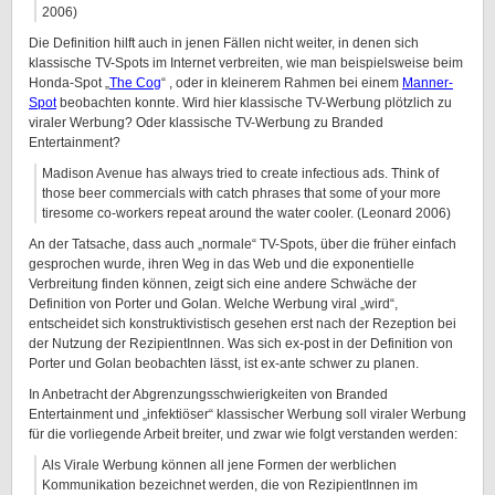
2006)
Die Definition hilft auch in jenen Fällen nicht weiter, in denen sich
klassische TV-Spots im Internet verbreiten, wie man beispielsweise beim
Honda-Spot „
The Cog
“ , oder in kleinerem Rahmen bei einem
Manner-
Spot
beobachten konnte. Wird hier klassische TV-Werbung plötzlich zu
viraler Werbung? Oder klassische TV-Werbung zu Branded
Entertainment?
Madison Avenue has always tried to create infectious ads. Think of
those beer commercials with catch phrases that some of your more
tiresome co-workers repeat around the water cooler. (Leonard 2006)
An der Tatsache, dass auch „normale“ TV-Spots, über die früher einfach
gesprochen wurde, ihren Weg in das Web und die exponentielle
Verbreitung finden können, zeigt sich eine andere Schwäche der
Definition von Porter und Golan. Welche Werbung viral „wird“,
entscheidet sich konstruktivistisch gesehen erst nach der Rezeption bei
der Nutzung der RezipientInnen. Was sich ex-post in der Definition von
Porter und Golan beobachten lässt, ist ex-ante schwer zu planen.
In Anbetracht der Abgrenzungsschwierigkeiten von Branded
Entertainment und „infektiöser“ klassischer Werbung soll viraler Werbung
für die vorliegende Arbeit breiter, und zwar wie folgt verstanden werden:
Als Virale Werbung können all jene Formen der werblichen
Kommunikation bezeichnet werden, die von RezipientInnen im