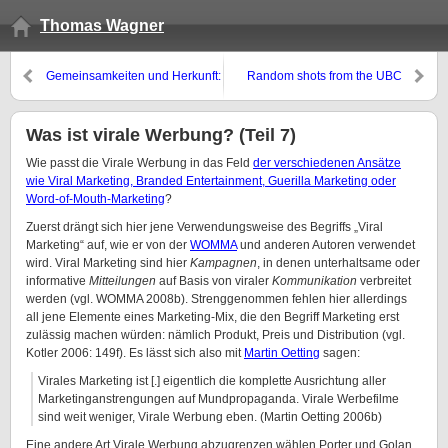
Thomas Wagner
Gemeinsamkeiten und Herkunft:
Random shots from the UBC
Die (vermeintlich) neue Krise
campus in March
der Werbung (Teil 8)
Was ist virale Werbung? (Teil 7)
Wie passt die Virale Werbung in das Feld
der verschiedenen Ansätze
wie Viral Marketing, Branded Entertainment, Guerilla Marketing oder
Word-of-Mouth-Marketing
?
Zuerst drängt sich hier jene Verwendungsweise des Begriffs „Viral
Marketing“ auf, wie er von der
WOMMA
und anderen Autoren verwendet
wird. Viral Marketing sind hier
Kampagnen
, in denen unterhaltsame oder
informative
Mitteilungen
auf Basis von viraler
Kommunikation
verbreitet
werden (vgl. WOMMA 2008b). Strenggenommen fehlen hier allerdings
all jene Elemente eines Marketing-Mix, die den Begriff Marketing erst
zulässig machen würden: nämlich Produkt, Preis und Distribution (vgl.
Kotler 2006: 149f). Es lässt sich also mit
Martin Oetting
sagen:
Virales Marketing ist [.] eigentlich die komplette Ausrichtung aller
Marketinganstrengungen auf Mundpropaganda. Virale Werbefilme
sind weit weniger, Virale Werbung eben. (Martin Oetting 2006b)
Eine andere Art Virale Werbung abzugrenzen wählen Porter und Golan