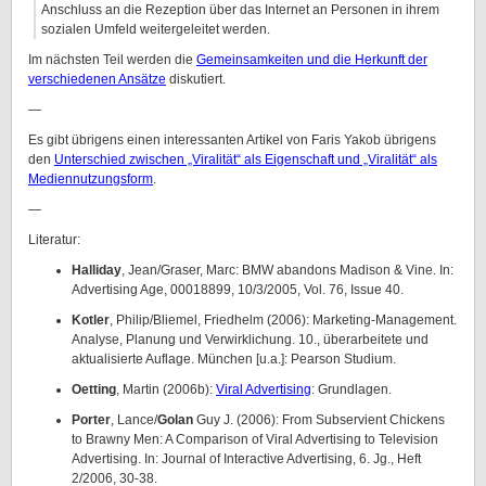
Anschluss an die Rezeption über das Internet an Personen in ihrem
sozialen Umfeld weitergeleitet werden.
Im nächsten Teil werden die
Gemeinsamkeiten und die Herkunft der
verschiedenen Ansätze
diskutiert.
—
Es gibt übrigens einen interessanten Artikel von Faris Yakob übrigens
den
Unterschied zwischen „Viralität“ als Eigenschaft und „Viralität“ als
Mediennutzungsform
.
—
Literatur:
Halliday
, Jean/Graser, Marc: BMW abandons Madison & Vine. In:
Advertising Age, 00018899, 10/3/2005, Vol. 76, Issue 40.
Kotler
, Philip/Bliemel, Friedhelm (2006): Marketing-Management.
Analyse, Planung und Verwirklichung. 10., überarbeitete und
aktualisierte Auflage. München [u.a.]: Pearson Studium.
Oetting
, Martin (2006b):
Viral Advertising
: Grundlagen.
Porter
, Lance/
Golan
Guy J. (2006): From Subservient Chickens
to Brawny Men: A Comparison of Viral Advertising to Television
Advertising. In: Journal of Interactive Advertising, 6. Jg., Heft
2/2006, 30-38.