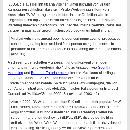
(2006), die aus der inhaltsanalytischen Untersuchung von viralen
Kampagnen schließen, dass sich Virale Werbung signifikant von
klassischer TV-Werbung unterscheidet. In ihrer Definition wird in
Gegenüberstellung zu dieser vor allem herausgehoben, dass Virale
Werbung unbezahlt, persönlich und über das Internet vermittelt wird und
darüber hinaus außergewöhnlichen, oft provokanten Inhalt enthält.
Viral advertising is unpaid peer-to-peer communication of provocative
content originating from an identified sponsor using the Internet to
persuade or influence an audience to pass along the content to others.
(ebd. 33)
An diesen Eigenschaften – unbezahlt und unkonventionell oder
unterhaltsam – wird wiederum die Nähe zu Ansätzen wie
Guerilla
Marketing
und
Branded Entertainment
sichtbar. Man kann allerdings
anmerken, dass diese Definition ohne weiteres auch für Branded
Entertainment gelten könnte. So taucht jene BWM-Kampagne, die von
den Autoren zitiert wird (vgl. ebd.:32), in vielen Fallstudien für Branded
Content auf (Halliday/Graser 2005, Raney et. al. 2003: 42).
Also in 2002, BMW spent more than $10 million on their popular BMW
Films series, where they commissioned Hollywood directors to direct
edgy short films featuring established stars careening around the
screen in (and often destroying) BMWs. BMW distributed the films
entirely on the World Wide Web and promoted each film strictly through
viral marketing, attracting nearly 55 million viewers. (Porter/Golan