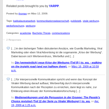
Related posts brought to you by
YARPP
.
Posted by
thomas
on März 12, 2009.
Tags:
bakkalaureatsarbeit
,
kommunikationswissenschaft
,
publizistik
,
virale werbung
,
werbeforschung
,
werbung
Categories:
academia
,
Bachelor Thesis
,
communications
2 Responses
[…] in den bisherigen Teilen diskutierten Ansätze, wie Guerilla Marketing, Viral
Marketing oder eben Viral Advertising ist die sogenannte „Krise der Werbung“.
Dabei lassen sich Werbeverdruss, Werbeflut und […]
by
Die (vermeintlich) neue Krise der Werbung (Teil 8) | to. wa. - walking
on the insight road (and not halfway there).
on
März 16, 2009 at 10:59
a.m.
[…] für interpersonelle Kommunikation spricht und wenn das Konzept der
Viralen Werbung darauf aufbaut, Werbeerfolg durch interpersonelle
Kommunikation nach der Rezeption zu erreichen, dann liegt es nahe, zur
Erklärung einen Ansatz der Kommunikationsforschung […]
by
Medienwirkungen und die Persuasion in der Gruppe: The People’s
Choice revisited (Teil 11 der Serie zu Viraler Werbung) | to. wa.
on
Apr.
19, 2009 at 1:25 a.m.