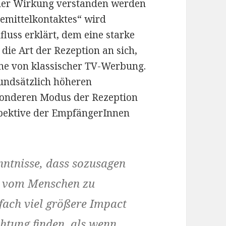
t der Wirkung verstanden werden
bemittelkontaktes“ wird
fluss erklärt, dem eine starke
ie Art der Rezeption an sich,
jene von klassischer TV-Werbung.
rundsätzlich höheren
sonderen Modus der Rezeption
spektive der EmpfängerInnen
enntnisse, dass sozusagen
ie vom Menschen zu
ach viel größere Impact
htung finden, als wenn