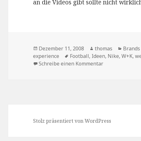
an die Videos gibt sollte nicht wirkl
Veröffentlicht
Dezember 11, 2008
Autor
thomas
Katego
Brands
experience
am
Schlagwörter
Football
,
Ideen
,
Nike
,
W+K
,
w
Schreibe einen Kommentar
zu Nike – Leav
Stolz präsentiert von WordPress