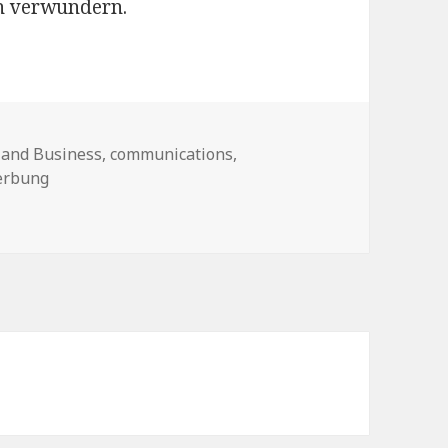
ich verwundern.
rien
 and Business
,
communications
,
erbung
e Nothing