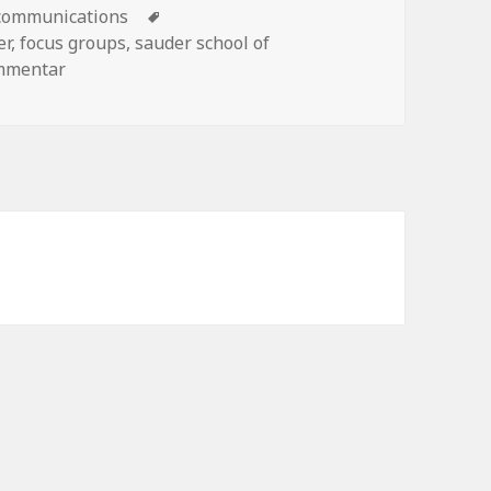
communications
Schlagwörter
er
,
focus groups
,
sauder school of
ommentar
zu Focusgruppen, Stone Age, Testing to Destruction