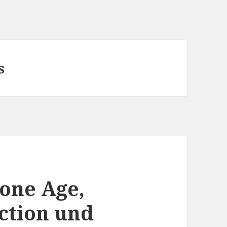
s
one Age,
uction und