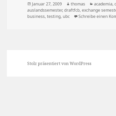
Veröffentlicht
Januar 27, 2009
Autor
thomas
Kategorien
academia
,
auslandssemester
am
,
draftfcb
,
exchange semest
business
,
testing
,
ubc
Schreibe einen K
Stolz präsentiert von WordPress