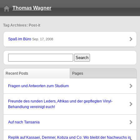
Thomas Wagner
Tag Archives: Post-it
Spaß im Büro
Sep. 17, 2008
Recent Posts
Pages
Fragen und Antworten zum Studium
Freunde des runden Leders, Afrikas und der gepflegten Vinyl-
Behandlung vereinigt euch!
Auf nach Tansania
Replik auf Kassaei, Demner, Kobza und Co: Wo bleibt der Nachwuchs in