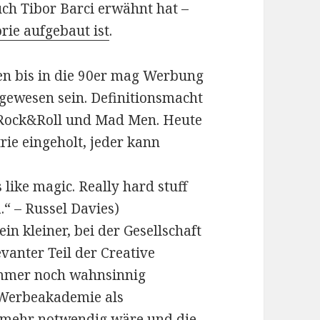
ch Tibor Barci erwähnt hat –
rie aufgebaut ist
.
en bis in die 90er mag Werbung
 gewesen sein. Definitionsmacht
 Rock&Roll und Mad Men. Heute
rie eingeholt, jeder kann
 like magic. Really hard stuff
a.“ – Russel Davies)
in kleiner, bei der Gesellschaft
evanter Teil der Creative
 immer noch wahnsinnig
e Werbeakademie als
 mehr notwendig wäre und die