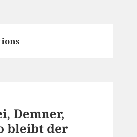
tions
ei, Demner,
 bleibt der